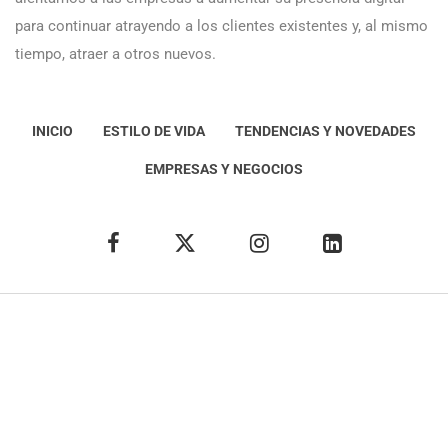
para continuar atrayendo a los clientes existentes y, al mismo
tiempo, atraer a otros nuevos.
INICIO
ESTILO DE VIDA
TENDENCIAS Y NOVEDADES
EMPRESAS Y NEGOCIOS
Éxito Idea
Aviso
legal
Política de Privacidad
Política de Cookies
Condiciones de uso