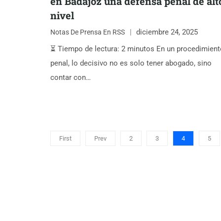
en Badajoz una defensa penal de alt
nivel
diciembre 24, 2025
Notas De Prensa En RSS
⏳ Tiempo de lectura: 2 minutos En un procedimient
penal, lo decisivo no es solo tener abogado, sino
contar con…
First
Prev
2
3
4
5