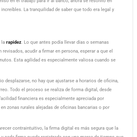
miso en el trabajo para ir al banco, ahora se resolvió en
ncreíbles. La tranquilidad de saber que todo era legal y
s la
rapidez
. Lo que antes podía llevar días o semanas
 revisados, acudir a firmar en persona, esperar a que el
nutos. Esta agilidad es especialmente valiosa cuando se
io desplazarse, no hay que ajustarse a horarios de oficina,
reo. Todo el proceso se realiza de forma digital, desde
 facilidad financiera es especialmente apreciada por
en zonas rurales alejadas de oficinas bancarias o por
ecer contraintuitivo, la firma digital es más segura que la
r, y cada firma queda registrada con una marca de tiempo que