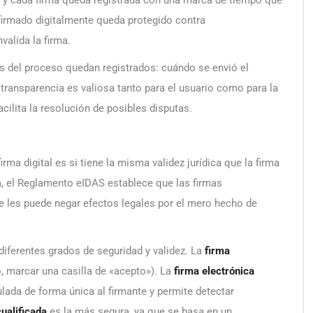
firmado digitalmente queda protegido contra
valida la firma.
s del proceso quedan registrados: cuándo se envió el
transparencia es valiosa tanto para el usuario como para la
cilita la resolución de posibles disputas.
a digital es si tiene la misma validez jurídica que la firma
a, el Reglamento eIDAS establece que las firmas
 se les puede negar efectos legales por el mero hecho de
 diferentes grados de seguridad y validez. La
firma
 marcar una casilla de «acepto»). La
firma electrónica
lada de forma única al firmante y permite detectar
cualificada
es la más segura, ya que se basa en un