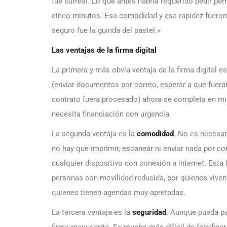
fue surreal. Lo que antes habría requerido pedir per
cinco minutos. Esa comodidad y esa rapidez fueron i
seguro fue la guinda del pastel.»
Las ventajas de la firma digital
La primera y más obvia ventaja de la firma digital e
(enviar documentos por correo, esperar a que fueran
contrato fuera procesado) ahora se completa en mi
necesita financiación con urgencia.
La segunda ventaja es la
comodidad
. No es necesar
no hay que imprimir, escanear ni enviar nada por cor
cualquier dispositivo con conexión a internet. Esta
personas con movilidad reducida, por quienes viven 
quienes tienen agendas muy apretadas.
La tercera ventaja es la
seguridad
. Aunque pueda par
firma manuscrita. Es mucho más difícil de falsifica