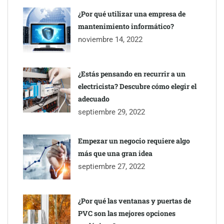
inmobiliarios: hasta 82% de ahorro por cobro
¿Por qué utilizar una empresa de
mantenimiento informático?
Gestoría Online reduce a unas horas el alta de autónomo
noviembre 14, 2022
¿Estás pensando en recurrir a un
electricista? Descubre cómo elegir el
adecuado
septiembre 29, 2022
Empezar un negocio requiere algo
más que una gran idea
septiembre 27, 2022
¿Por qué las ventanas y puertas de
PVC son las mejores opciones