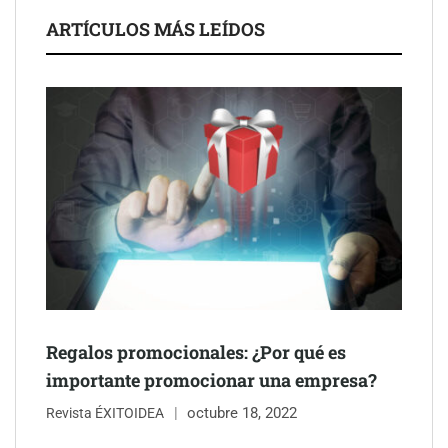
La luz roja, el nuevo aftersun, actúa en la recuperación de la piel
ARTÍCULOS MÁS LEÍDOS
después del sol
Eulalia Roig lanza ‘The Journal’, una revista digital mensual de
entrevistas y fotografía editorial
Regalos promocionales: ¿Por qué es
importante promocionar una empresa?
octubre 18, 2022
Revista ÉXITOIDEA
UrbanPay lanza en 19 mercados europeos su solución de pagos