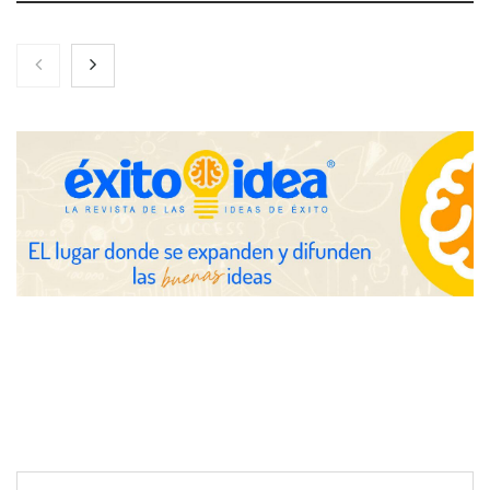
Toro Tapas inaugura su Raw Bar: una experiencia desde
mediodía hasta el anochecer con cocina abierta
El nuevo mapa de zonas tensionadas abre nuevos frentes
legales para propietarios e inquilinos en Cataluña