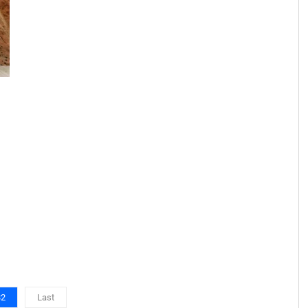
32
Last