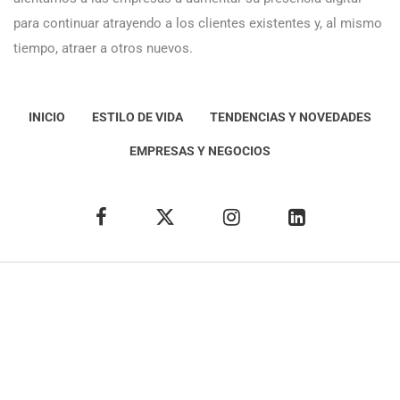
para continuar atrayendo a los clientes existentes y, al mismo
tiempo, atraer a otros nuevos.
INICIO
ESTILO DE VIDA
TENDENCIAS Y NOVEDADES
EMPRESAS Y NEGOCIOS
Éxito Idea
Aviso
legal
Política de Privacidad
Política de Cookies
Condiciones de uso