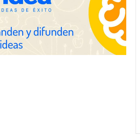
Gestoría Online reduce a unas
horas el alta de autónomo
nza en 19 mercados
solución de pagos
s: hasta 82% de ahorro