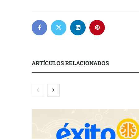
ARTÍCULOS RELACIONADOS
El nuevo ma
tensionadas 
legales para 
inquilinos e
Toro Tapas inaugura su Raw Bar: