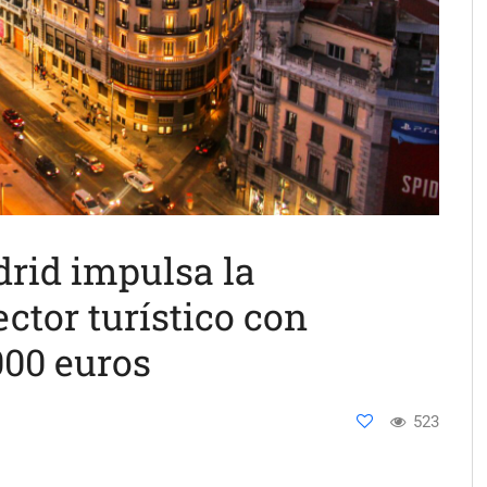
rid impulsa la
ector turístico con
000 euros
523