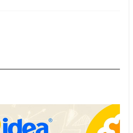
pa de zonas
La luz roja, el nuevo aftersun,
abre nuevos frentes
actúa en la recuperación de la piel
propietarios e
después del sol
n Cataluña