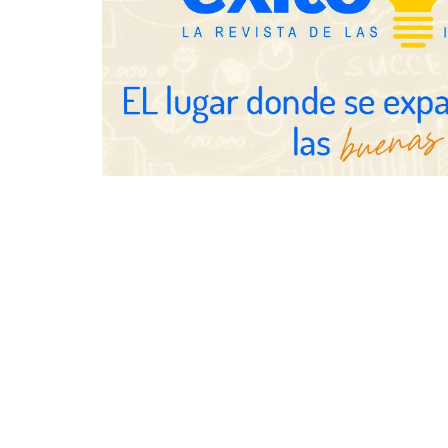
una experiencia desde mediodía
hasta el anochecer con cocina
abierta
Eulalia Roig lanza ‘The Journal’,
una revista digital mensual de
entrevistas y fotografía editorial
UrbanPay la
europeos su 
inmobiliario
por cobro