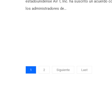
estadounidense Air T, Inc. ha suscrito un acuerdo c
los administradores de…
1
2
Siguiente
Last