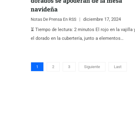
dorados se apoderan de la mesa
navideña
diciembre 17, 2024
Notas De Prensa En RSS
⏳ Tiempo de lectura: 2 minutos El rojo en la vajilla 
el dorado en la cubertería, junto a elementos…
1
2
3
Siguiente
Last