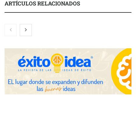
ARTÍCULOS RELACIONADOS
El 82% de empresas industriales no encuentra personal
disponible: 100.000€ para formar nuevos profesionales
Nicols presenta seis modelos de anillos de compromiso para el
eclipse solar del 12 de agosto
Zoomex mejora su Strategy Center con herramientas
avanzadas para trading estratégico
COMPALISS de LYSOTRIC: cuando un solo producto multiplica
las posibilidades del salón profesional
Fundación Mapfre y CISE lanzan el concurso ‘Talento Sénior’
para impulsar ideas innovadoras creadas por y para mayores