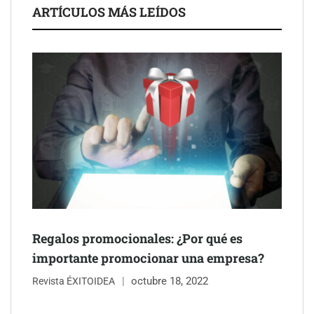
La luz roja, el nuevo aftersun, actúa en la recuperación de la piel
ARTÍCULOS MÁS LEÍDOS
después del sol
Eulalia Roig lanza ‘The Journal’, una revista digital mensual de
entrevistas y fotografía editorial
Regalos promocionales: ¿Por qué es
importante promocionar una empresa?
octubre 18, 2022
Revista ÉXITOIDEA
UrbanPay lanza en 19 mercados europeos su solución de pagos