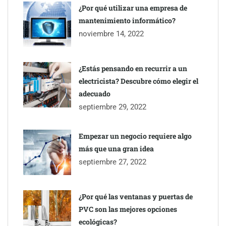
inmobiliarios: hasta 82% de ahorro por cobro
¿Por qué utilizar una empresa de
mantenimiento informático?
Gestoría Online reduce a unas horas el alta de autónomo
noviembre 14, 2022
¿Estás pensando en recurrir a un
electricista? Descubre cómo elegir el
adecuado
septiembre 29, 2022
Empezar un negocio requiere algo
más que una gran idea
septiembre 27, 2022
¿Por qué las ventanas y puertas de
PVC son las mejores opciones
ecológicas?