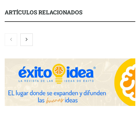
ARTÍCULOS RELACIONADOS
El 82% de empresas industriales no encuentra personal
disponible: 100.000€ para formar nuevos profesionales
Nicols presenta seis modelos de anillos de compromiso para el
eclipse solar del 12 de agosto
Zoomex mejora su Strategy Center con herramientas
avanzadas para trading estratégico
COMPALISS de LYSOTRIC: cuando un solo producto multiplica
las posibilidades del salón profesional
Fundación Mapfre y CISE lanzan el concurso ‘Talento Sénior’