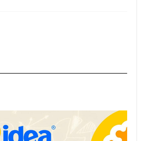
a su Strategy Center
COMPALISS de LYSOTRIC: cuando
entas avanzadas para
un solo producto multiplica las
tégico
posibilidades del salón profesional
NOVA: innovación y diseño que
transforman espacios de la mano
de Tormo Franquicias