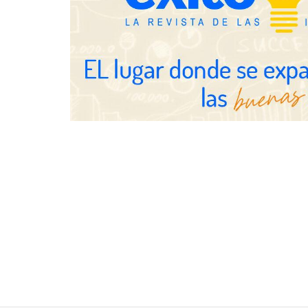
creadas por y para mayores de 50
años
Schaeffler m
en el primer