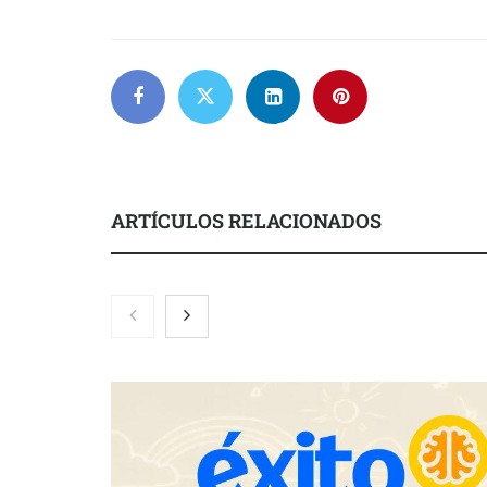
ARTÍCULOS RELACIONADOS
Nicols presenta seis modelos de
Zoomex mejor
anillos de compromiso para el
con herrami
eclipse solar del 12 de agosto
trading estra
Fundación Mapfre y CISE lanzan
el concurso ‘Talento Sénior’ para
impulsar ideas innovadoras