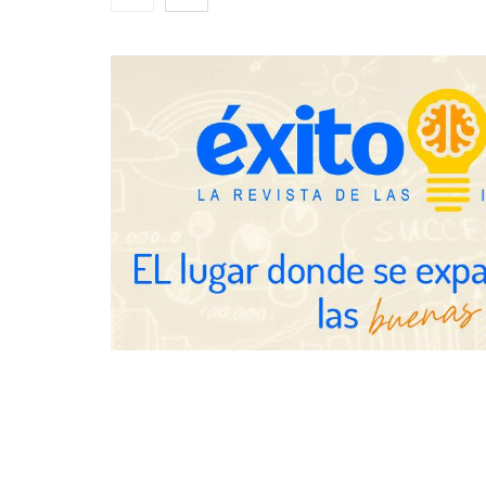
horas el alta de autónomo
The Factory 
qué aprender
ya no es sufi
profesionales
Brisas del Estrecho abastece a la
hostelería de Sevilla conectando
lonjas con establecimientos
COSITAL valo
nuevo modelo