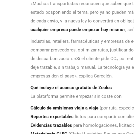
«Muchos transportistas reconocen que saben que t
estado posponiendo el tema, pero ya no pueden más:
de cada envío, y la nueva ley lo convertirá en oblig
cualquier empresa puede empezar hoy mismo
«, se
Industrias, retailers, farmacéuticas y empresas de
comparar proveedores, optimizar rutas, justificar 
de descarbonización. «Si el cliente pide CO₂ por ent
deje trazable, sin trabajo manual. La tecnología ya ex
empresas den el paso», explica Carcelén.
Qué incluye el acceso gratuito de Zeolos
La plataforma permite empezar sin coste con:
Cálculo de emisiones viaje a viaje
(por ruta, expedic
Reportes exportables
listos para compartir con cli
Evidencias trazables
para homologaciones, licitaci
Metodología GLEC
(Global Logistics Emissions Coun