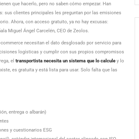
ienen que hacerlo, pero no saben cómo empezar. Han
 sus clientes principales les preguntan por las emisiones
atorio. Ahora, con acceso gratuito, ya no hay excusas:
ñala Miguel Ángel Carcelén, CEO de Zeolos.
 e-commerce necesitan el dato desglosado por servicio para
decisiones logísticas y cumplir con sus propios compromisos
rega, el
transportista necesita un sistema que lo calcule
y lo
iste, es gratuita y está lista para usar. Solo falta que las
ión, entrega o albarán)
entes
ones y cuestionarios ESG
cil), estándar internacional del sector alineado con ISO