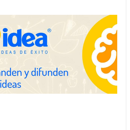
consolida su posición como
despacho de abogados Málaga de
referencia para empresas y
particulares
School explica por
 herramientas de IA
ciente para los
 de la arquitectura
ra positivamente el
Última llamada: los destinos con
 de colaboración
las mayores caídas de precios para