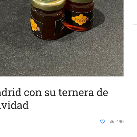
drid con su ternera de
Navidad
490