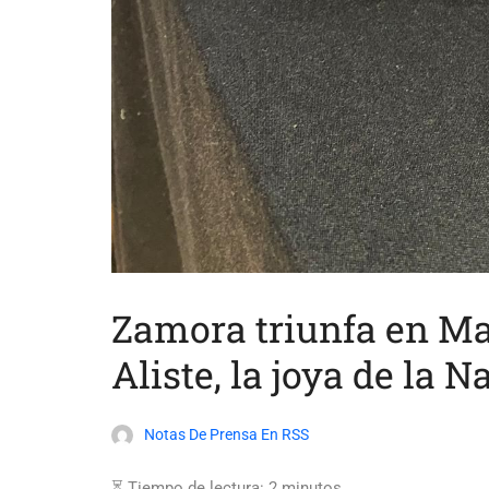
Zamora triunfa en Ma
Aliste, la joya de la 
Notas De Prensa En RSS
⏳ Tiempo de lectura:
2
minutos