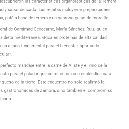
descubrieron las características organolépticas de la Ternera
idad y sabor delicado. Las recetas incluyeron preparaciones
ha, paté a base de ternera y un sabroso guiso de morcillo.
eneral de Carnimad-Cedecarne, María Sánchez, Ruiz, quien
a dieta mediterránea: «Rica en proteínas de alta calidad,
s un aliado fundamental para el bienestar, aportando
cular».
erfecto maridaje entre la carne de Aliste y el vino de la
usto para el paladar que culminó con una espléndida cata
queso de la tierra. Este encuentro no solo reafirmó la
oyas gastronómicas de Zamora, sino también el compromiso
inaria.