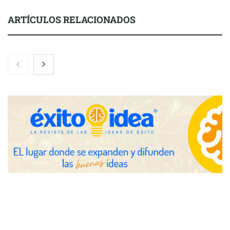
ARTÍCULOS RELACIONADOS
El 82% de empresas industriales no encuentra personal
disponible: 100.000€ para formar nuevos profesionales
Nicols presenta seis modelos de anillos de compromiso para el
eclipse solar del 12 de agosto
Zoomex mejora su Strategy Center con herramientas
avanzadas para trading estratégico
COMPALISS de LYSOTRIC: cuando un solo producto multiplica
las posibilidades del salón profesional
Fundación Mapfre y CISE lanzan el concurso ‘Talento Sénior’