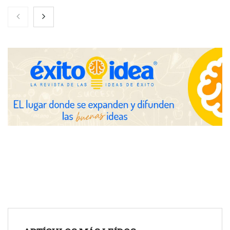
Nicols presenta seis modelos de anillos de compromiso para el
eclipse solar del 12 de agosto
Zoomex mejora su Strategy Center con herramientas
avanzadas para trading estratégico
COMPALISS de LYSOTRIC: cuando un solo producto multiplica
las posibilidades del salón profesional
Fundación Mapfre y CISE lanzan el concurso ‘Talento Sénior’
para impulsar ideas innovadoras creadas por y para mayores
de 50 años