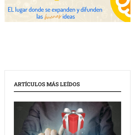
Zoomex mejora su Strategy Center con herramientas
avanzadas para trading estratégico
COMPALISS de LYSOTRIC: cuando un solo producto multiplica
las posibilidades del salón profesional
Fundación Mapfre y CISE lanzan el concurso ‘Talento Sénior’
para impulsar ideas innovadoras creadas por y para mayores
de 50 años
ARTÍCULOS MÁS LEÍDOS