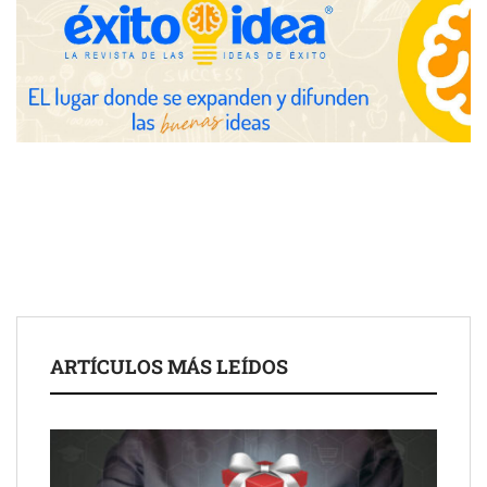
Toro Tapas inaugura su Raw Bar: una experiencia desde
mediodía hasta el anochecer con cocina abierta
El nuevo mapa de zonas tensionadas abre nuevos frentes
legales para propietarios e inquilinos en Cataluña
La luz roja, el nuevo aftersun, actúa en la recuperación de la piel
ARTÍCULOS MÁS LEÍDOS
después del sol
Eulalia Roig lanza ‘The Journal’, una revista digital mensual de
entrevistas y fotografía editorial