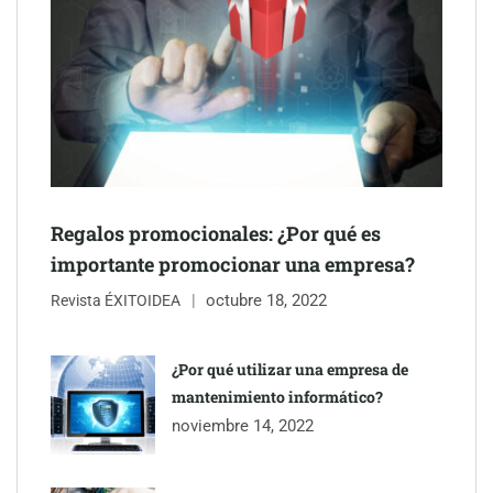
Regalos promocionales: ¿Por qué es
importante promocionar una empresa?
octubre 18, 2022
Revista ÉXITOIDEA
UrbanPay lanza en 19 mercados europeos su solución de pagos
inmobiliarios: hasta 82% de ahorro por cobro
¿Por qué utilizar una empresa de
mantenimiento informático?
Gestoría Online reduce a unas horas el alta de autónomo
noviembre 14, 2022