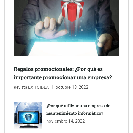
entrevistas y fotografía editorial
Regalos promocionales: ¿Por qué es
importante promocionar una empresa?
octubre 18, 2022
Revista ÉXITOIDEA
UrbanPay lanza en 19 mercados europeos su solución de pagos
inmobiliarios: hasta 82% de ahorro por cobro
¿Por qué utilizar una empresa de
mantenimiento informático?
Gestoría Online reduce a unas horas el alta de autónomo
noviembre 14, 2022