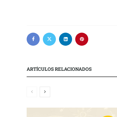
ARTÍCULOS RELACIONADOS
Zoomex mejora su Strategy Center
COMPALISS d
con herramientas avanzadas para
un solo produ
trading estratégico
posibilidades