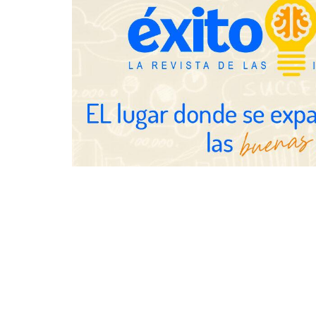
NOVA: innov
transforman 
de Tormo Fr
Schaeffler mejora su rentabilidad
en el primer semestre de 2026