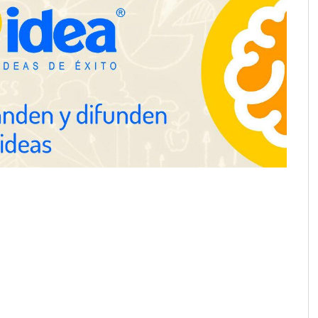
ación y diseño que
espacios de la mano
anquicias
Eagle Waterproofing recomienda
revisar la impermeabilización de
las viviendas antes de las
vacaciones