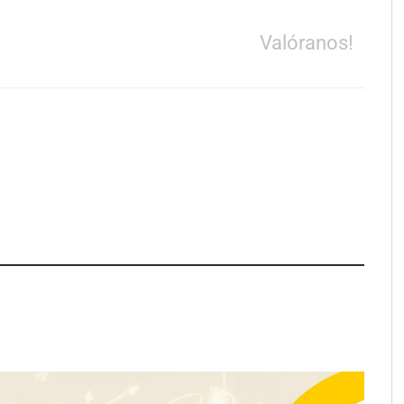
Valóranos!
e LYSOTRIC: cuando
Fundación Mapfre y CISE lanzan
cto multiplica las
el concurso ‘Talento Sénior’ para
 del salón profesional
impulsar ideas innovadoras
creadas por y para mayores de 50
años