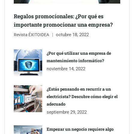
Regalos promocionales: ¿Por qué es
Jumpstart: EE.UU. redefine la movilidad profesional con
importante promocionar una empresa?
medidas que impactan a empresas y talento
octubre 18, 2022
Revista ÉXITOIDEA
¿Por qué utilizar una empresa de
mantenimiento informático?
noviembre 14, 2022
¿Estás pensando en recurrir a un
electricista? Descubre cómo elegir el
adecuado
septiembre 29, 2022
Esenzzia da la bienvenida a agosto con descuentos del 15% en
todo su catálogo de perfumes de equivalencia
Empezar un negocio requiere algo