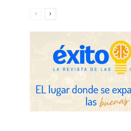
Nicols presenta seis modelos de
Zoomex mejor
anillos de compromiso para el
con herrami
eclipse solar del 12 de agosto
trading estra
Fundación Mapfre y CISE lanzan
el concurso ‘Talento Sénior’ para
impulsar ideas innovadoras
creadas por y para mayores de 50
años
Schaeffler m
en el primer