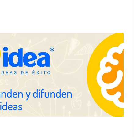
a su Strategy Center
COMPALISS de LYSOTRIC: cuando
entas avanzadas para
un solo producto multiplica las
tégico
posibilidades del salón profesional
NOVA: innovación y diseño que
transforman espacios de la mano
de Tormo Franquicias
ejora su rentabilidad
 semestre de 2026