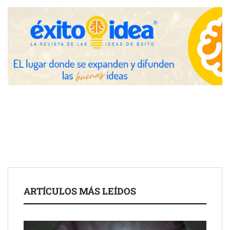
Toro Tapas inaugura su Raw Bar: una experiencia desde
mediodía hasta el anochecer con cocina abierta
El nuevo mapa de zonas tensionadas abre nuevos frentes
legales para propietarios e inquilinos en Cataluña
La luz roja, el nuevo aftersun, actúa en la recuperación de la piel
ARTÍCULOS MÁS LEÍDOS
después del sol
Eulalia Roig lanza ‘The Journal’, una revista digital mensual de