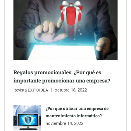
entrevistas y fotografía editorial
Regalos promocionales: ¿Por qué es
importante promocionar una empresa?
octubre 18, 2022
Revista ÉXITOIDEA
UrbanPay lanza en 19 mercados europeos su solución de pagos
inmobiliarios: hasta 82% de ahorro por cobro
¿Por qué utilizar una empresa de
mantenimiento informático?
Gestoría Online reduce a unas horas el alta de autónomo
noviembre 14, 2022