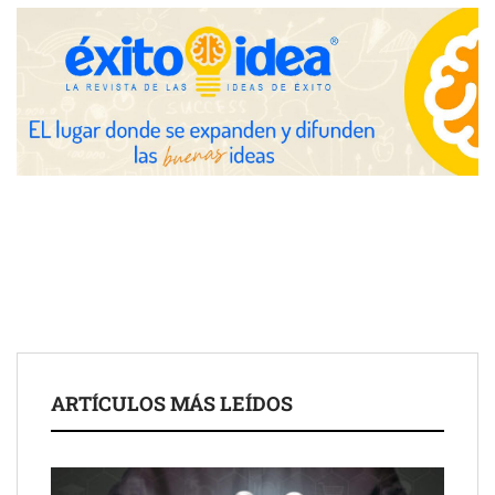
Zoomex mejora su Strategy Center con herramientas
avanzadas para trading estratégico
COMPALISS de LYSOTRIC: cuando un solo producto multiplica
las posibilidades del salón profesional
Fundación Mapfre y CISE lanzan el concurso ‘Talento Sénior’
para impulsar ideas innovadoras creadas por y para mayores
de 50 años
ARTÍCULOS MÁS LEÍDOS