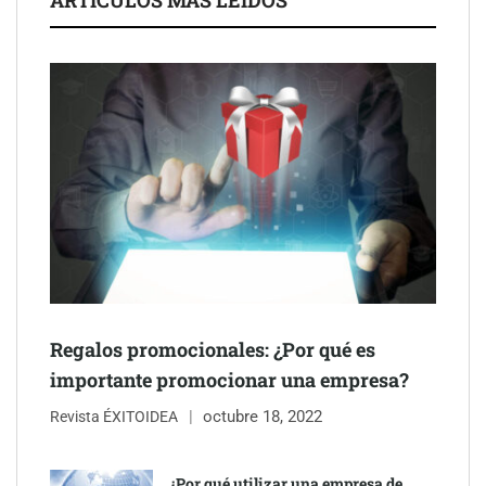
después del sol
Eulalia Roig lanza ‘The Journal’, una revista digital mensual de
entrevistas y fotografía editorial
Regalos promocionales: ¿Por qué es
importante promocionar una empresa?
octubre 18, 2022
Revista ÉXITOIDEA
UrbanPay lanza en 19 mercados europeos su solución de pagos
inmobiliarios: hasta 82% de ahorro por cobro
¿Por qué utilizar una empresa de