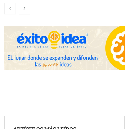
Toro Tapas inaugura su Raw Bar: una experiencia desde
mediodía hasta el anochecer con cocina abierta
El nuevo mapa de zonas tensionadas abre nuevos frentes
legales para propietarios e inquilinos en Cataluña
La luz roja, el nuevo aftersun, actúa en la recuperación de la piel
ARTÍCULOS MÁS LEÍDOS