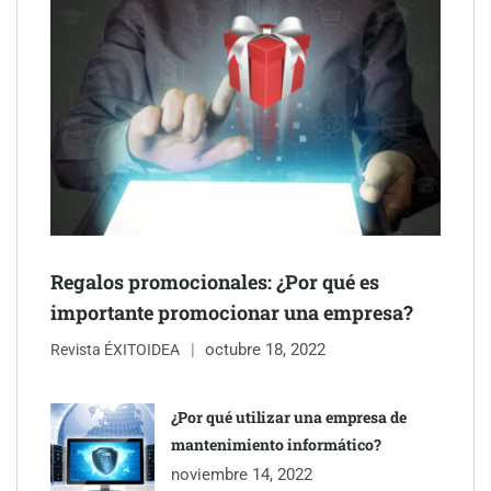
Schaeffler mejora su rentabilidad en el primer semestre de 2026
NOVA: innovación y diseño que transforman espacios de la
mano de Tormo Franquicias
Regalos promocionales: ¿Por qué es
importante promocionar una empresa?
octubre 18, 2022
Revista ÉXITOIDEA
¿Por qué utilizar una empresa de
mantenimiento informático?
Eagle Waterproofing recomienda revisar la
noviembre 14, 2022