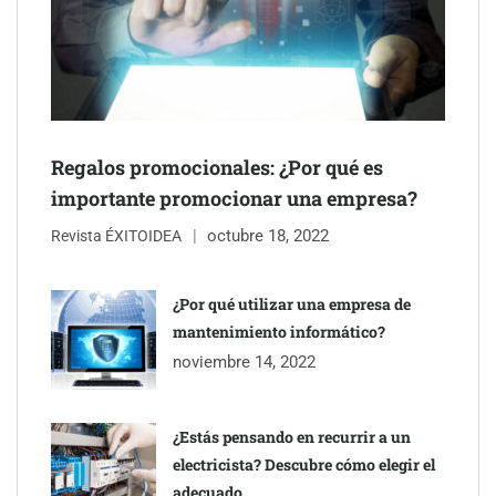
Regalos promocionales: ¿Por qué es
importante promocionar una empresa?
octubre 18, 2022
Revista ÉXITOIDEA
¿Por qué utilizar una empresa de
The Factory School explica por qué aprender herramientas de
mantenimiento informático?
IA ya no es suficiente para los profesionales de la arquitectura
noviembre 14, 2022
¿Estás pensando en recurrir a un
electricista? Descubre cómo elegir el
adecuado