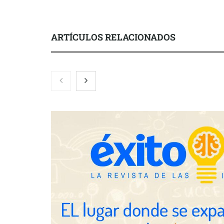
ARTÍCULOS RELACIONADOS
Nicols presenta seis modelos de
Zoomex mejor
anillos de compromiso para el
con herrami
eclipse solar del 12 de agosto
trading estra
Fundación Mapfre y CISE lanzan
el concurso ‘Talento Sénior’ para
impulsar ideas innovadoras
creadas por y para mayores de 50
años
Schaeffler m
en el primer