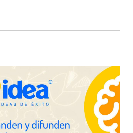
a su Strategy Center
COMPALISS de LYSOTRIC: cuando
entas avanzadas para
un solo producto multiplica las
tégico
posibilidades del salón profesional
NOVA: innovación y diseño que
transforman espacios de la mano
de Tormo Franquicias
ejora su rentabilidad
 semestre de 2026