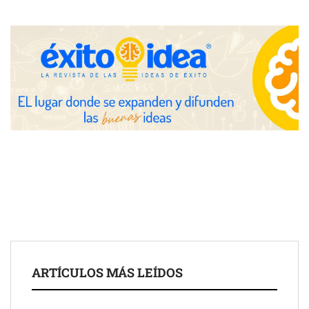
UrbanPay lanza en 19 mercados europeos su solución de pagos
inmobiliarios: hasta 82% de ahorro por cobro
Gestoría Online reduce a unas horas el alta de autónomo
ARTÍCULOS MÁS LEÍDOS