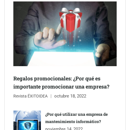
The Factory School explica por qué aprender herramientas de
Regalos promocionales: ¿Por qué es
IA ya no es suficiente para los profesionales de la arquitectura
importante promocionar una empresa?
octubre 18, 2022
Martín Mingorance Abogados consolida su posición como
Revista ÉXITOIDEA
despacho de abogados Málaga de referencia para empresas y
particulares
¿Por qué utilizar una empresa de
mantenimiento informático?
Brisas del Estrecho abastece a la hostelería de Sevilla
noviembre 14, 2022