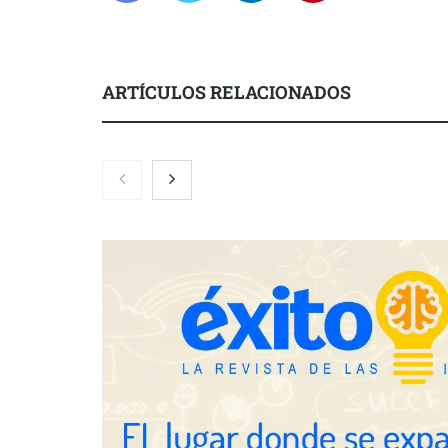
ARTÍCULOS RELACIONADOS
Nicols presenta seis modelos de
Zoomex mejor
anillos de compromiso para el
con herrami
eclipse solar del 12 de agosto
trading estra
Fundación Mapfre y CISE lanzan
el concurso ‘Talento Sénior’ para
impulsar ideas innovadoras
creadas por y para mayores de 50
años
Schaeffler m