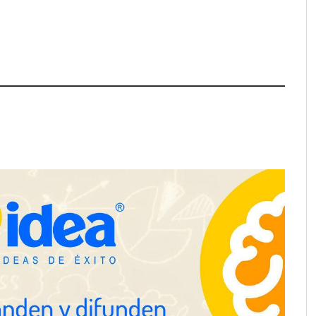
a su Strategy Center
COMPALISS de LYSOTRIC: cuando
entas avanzadas para
un solo producto multiplica las
tégico
posibilidades del salón profesional
NOVA: innovación y diseño que
transforman espacios de la mano
de Tormo Franquicias
ejora su rentabilidad