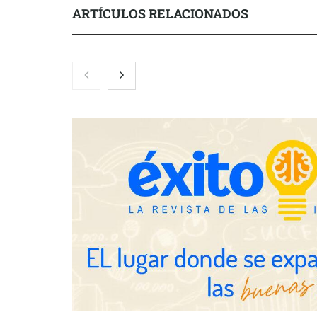
ARTÍCULOS RELACIONADOS
Nicols presenta seis modelos de
Zoomex mejor
anillos de compromiso para el
con herrami
eclipse solar del 12 de agosto
trading estra
Fundación Mapfre y CISE lanzan
el concurso ‘Talento Sénior’ para
impulsar ideas innovadoras
creadas por y para mayores de 50
años
Schaeffler m
en el primer