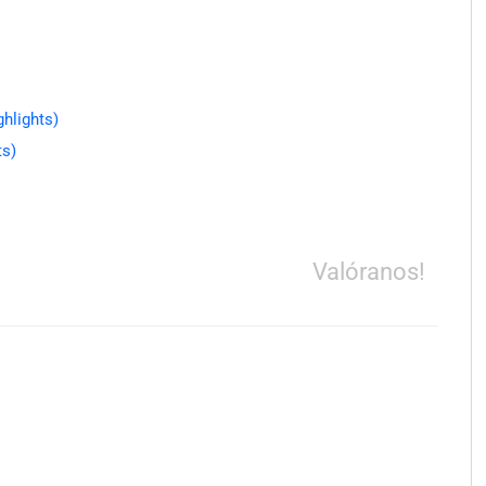
hlights)
ts)
Valóranos!