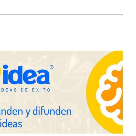
a su Strategy Center
COMPALISS de LYSOTRIC: cuando
entas avanzadas para
un solo producto multiplica las
tégico
posibilidades del salón profesional
NOVA: innovación y diseño que
transforman espacios de la mano
de Tormo Franquicias
ejora su rentabilidad
 semestre de 2026