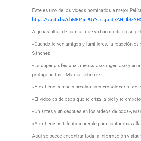
Este es uno de los videos nominados a mejor Pelíc
https://youtu.be/dnMFI45-PUY?si=qohL8AH_tbIXY
Algunas citas de parejas que ya han confiado su pel
«Cuando lo ven amigos y familiares, la reacción es
Sánchez
«Es super profesional, meticuloso, ingenioso y un a
protagonistas», Marina Gutiérrez.
«Alex tiene la magia precisa para emocionar a toda
«El video es de esos que te eriza la piel y te emoci
«Un antes y un después en los videos de boda», Ma
«Alex tiene un talento increíble para captar más all
Aquí se puede encontrar toda la información y algu