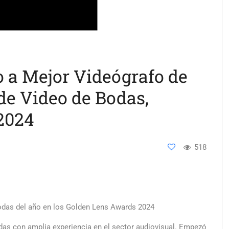
 a Mejor Videógrafo de
de Video de Bodas,
2024
518
odas del año en los Golden Lens Awards 2024
as con amplia experiencia en el sector audiovisual. Empezó