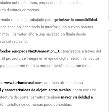
edades sobre destinos, propuestas de escapadas,
s en distintas comarcas.
irmado que se ha trabajado para «
priorizar la accesibilidad,
ada sección, adaptando la interfaz a los nuevos hábitos
n móvil permiten ahora una navegación fluida desde
lave del rediseño.
fondos europeos NextGenerationEU
, canalizados a través del
El proyecto se integra en el eje de digitalización del sector
», que tiene como meta la modernización de herramientas
sde
www.turismorural.com
, continúa ofreciendo su
d y características de alojamientos rurales
, ahora con una
tectura del portal permitirá también
mayor visibilidad a
ción turística de comarcas poco conocidas.