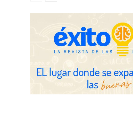
transforman 
de Tormo Fr
Schaeffler mejora su rentabilidad
en el primer semestre de 2026
Servimudanzas supera las 3.000
reseñas con 4,8 estrellas en
mudanzas en Barcelona
Jumpstart: E
movilidad pr