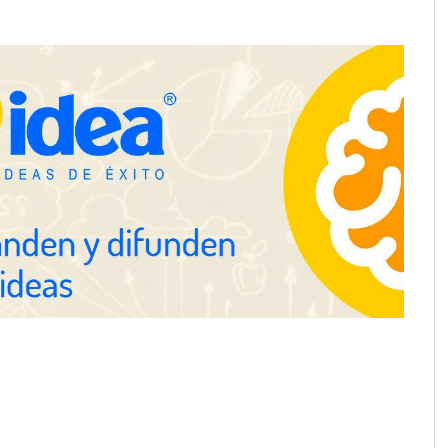
espacios de la mano
anquicias
Eagle Waterproofing recomienda
revisar la impermeabilización de
las viviendas antes de las
vacaciones
E.UU. redefine la
Esenzzia da la bienvenida a agosto
ofesional con
con descuentos del 15% en todo su