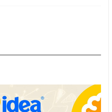
apfre y CISE lanzan
Talento Sénior’ para
as innovadoras
y para mayores de 50
Schaeffler mejora su rentabilidad
en el primer semestre de 2026