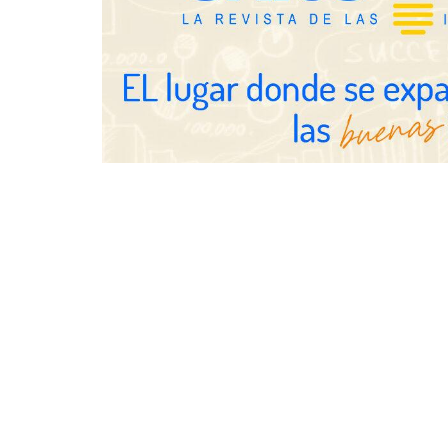
NOVA: innovación y diseño que
transforman espacios de la mano
de Tormo Franquicias
Eagle Water
revisar la i
las viviendas
vacaciones