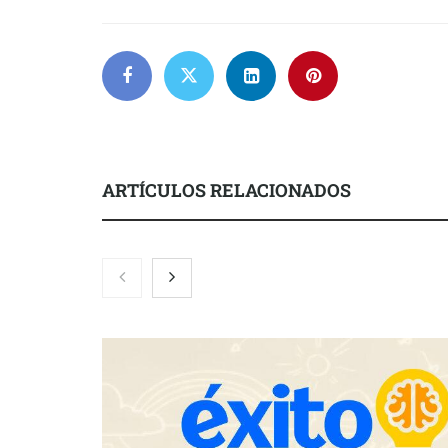
ARTÍCULOS RELACIONADOS
COMPALISS de LYSOTRIC: cuando
Fundación M
un solo producto multiplica las
el concurso ‘
posibilidades del salón profesional
impulsar ide
creadas por 
años