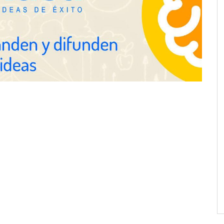
Servimudanzas supera las 3.000
reseñas con 4,8 estrellas en
mudanzas en Barcelona
proofing recomienda
mpermeabilización de
 antes de las