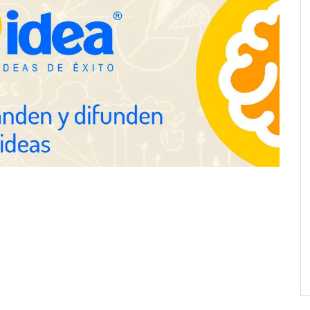
años
ación y diseño que
espacios de la mano
anquicias
Eagle Waterproofing recomienda
revisar la impermeabilización de
las viviendas antes de las
vacaciones