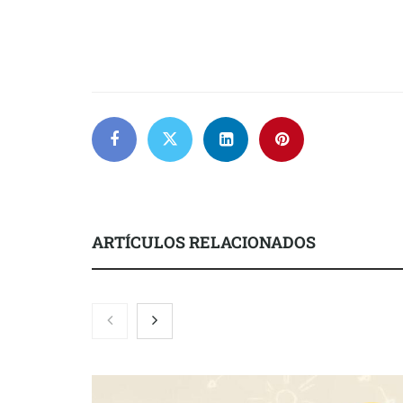
ARTÍCULOS RELACIONADOS
Zoomex mejora su Strategy Center
COMPALISS d
con herramientas avanzadas para
un solo produ
trading estratégico
posibilidades