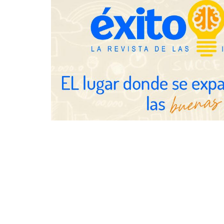
NOVA: innov
transforman 
de Tormo Fr
Schaeffler mejora su rentabilidad
en el primer semestre de 2026