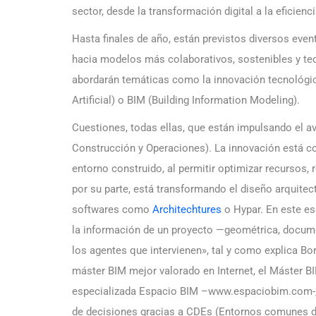
sector, desde la transformación digital a la eficienc
Hasta finales de año, están previstos diversos even
hacia modelos más colaborativos, sostenibles y t
abordarán temáticas como la innovación tecnológica 
Artificial) o BIM (Building Information Modeling).
Cuestiones, todas ellas, que están impulsando el av
Construcción y Operaciones). La innovación está co
entorno construido, al permitir optimizar recursos, r
por su parte, está transformando el diseño arquite
softwares como
Architechtures
o Hypar. En este es
la información de un proyecto —geométrica, docume
los agentes que intervienen», tal y como explica Bo
máster BIM mejor valorado en Internet, el Máster B
especializada Espacio BIM –www.espaciobim.com-, f
de decisiones gracias a CDEs (Entornos comunes 