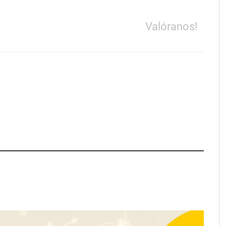
Valóranos!
e LYSOTRIC: cuando
Fundación Mapfre y CISE lanzan
cto multiplica las
el concurso ‘Talento Sénior’ para
 del salón profesional
impulsar ideas innovadoras
creadas por y para mayores de 50