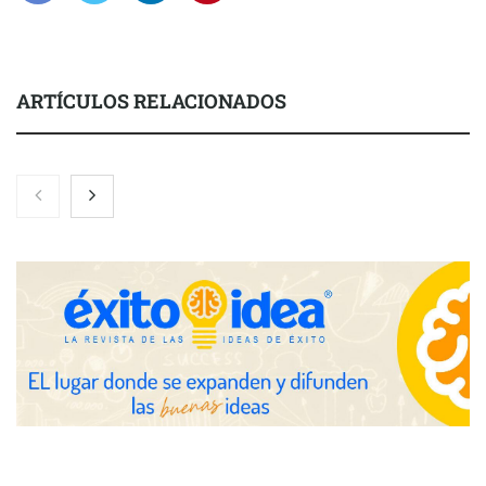
ARTÍCULOS RELACIONADOS
Nicols presenta seis modelos de anillos de compromiso para el
eclipse solar del 12 de agosto
Zoomex mejora su Strategy Center con herramientas
avanzadas para trading estratégico
COMPALISS de LYSOTRIC: cuando un solo producto multiplica
las posibilidades del salón profesional
Fundación Mapfre y CISE lanzan el concurso ‘Talento Sénior’
para impulsar ideas innovadoras creadas por y para mayores