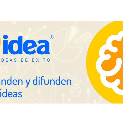
ra positivamente el
Última llamada: los destinos con
 de colaboración
las mayores caídas de precios para
 la capacidad técnica
este agosto, según KAYAK
amientos
desplazamientos en
Perfumería Laura incorpora
n el debate sobre la
Nasomatto a su selección de
las carreteras, según
perfumería nicho
fety