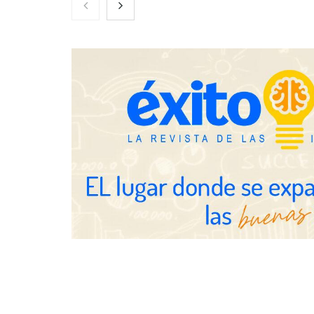
Brisas del Estrecho abastece a la
hostelería de Sevilla conectando
lonjas con establecimientos
COSITAL valo
nuevo modelo
para reforzar
de los ayunt
Millones de 
verano reabre
seguridad en 
SMA Road Sa
TBKids impulsa su expansión