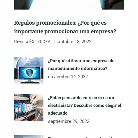
Regalos promocionales: ¿Por qué es
importante promocionar una empresa?
octubre 18, 2022
Revista ÉXITOIDEA
¿Por qué utilizar una empresa de
The Factory School explica por qué aprender herramientas de
mantenimiento informático?
IA ya no es suficiente para los profesionales de la arquitectura
noviembre 14, 2022
¿Estás pensando en recurrir a un
electricista? Descubre cómo elegir el
adecuado
septiembre 29, 2022