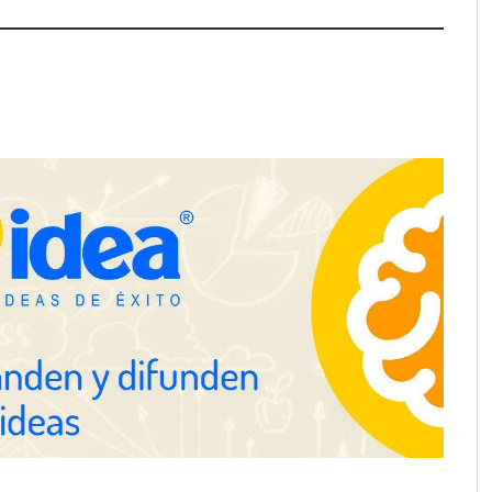
e LYSOTRIC: cuando
Fundación Mapfre y CISE lanzan
cto multiplica las
el concurso ‘Talento Sénior’ para
 del salón profesional
impulsar ideas innovadoras
creadas por y para mayores de 50
años
ación y diseño que
espacios de la mano
anquicias
Eagle Waterproofing recomienda
revisar la impermeabilización de
las viviendas antes de las