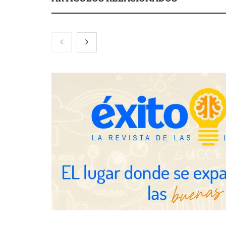
Zoomex mejora su Strategy Center
COMPALISS d
con herramientas avanzadas para
un solo produ
trading estratégico
posibilidades
NOVA: innov
transforman 
de Tormo Fr
Schaeffler mejora su rentabilidad
en el primer semestre de 2026