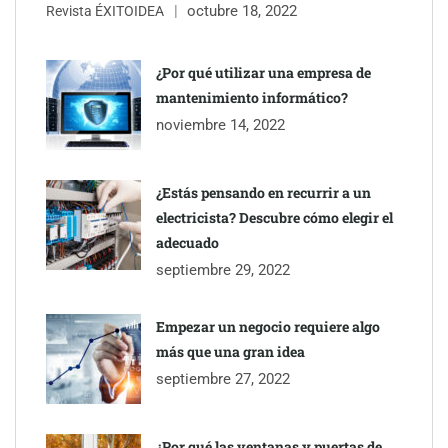
octubre 18, 2022
The Factory School explica por qué aprender herramientas de
Revista ÉXITOIDEA
IA ya no es suficiente para los profesionales de la arquitectura
¿Por qué utilizar una empresa de
Martín Mingorance Abogados consolida su posición como
mantenimiento informático?
despacho de abogados Málaga de referencia para empresas y
noviembre 14, 2022
particulares
¿Estás pensando en recurrir a un
electricista? Descubre cómo elegir el
adecuado
septiembre 29, 2022
Empezar un negocio requiere algo
más que una gran idea
septiembre 27, 2022
¿Por qué las ventanas y puertas de