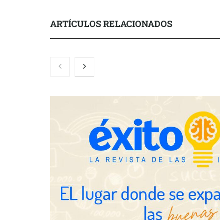
ARTÍCULOS RELACIONADOS
Brisas del Estrecho abastece a la
hostelería de Sevilla conectando
lonjas con establecimientos
COSITAL valo
nuevo modelo
para reforzar
de los ayunt
Millones de 
verano reabre