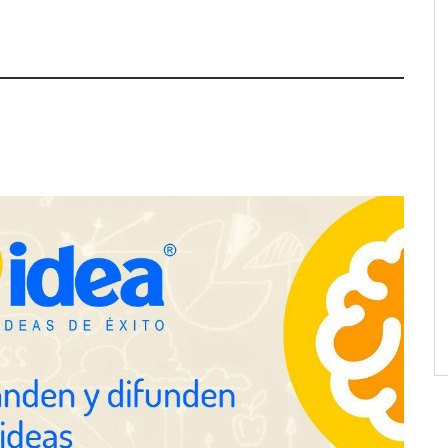
ra positivamente el
Última llamada: los destinos con
 de colaboración
las mayores caídas de precios para
 la capacidad técnica
este agosto, según KAYAK
amientos
desplazamientos en
Perfumería Laura incorpora
n el debate sobre la
Nasomatto a su selección de