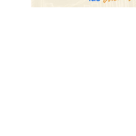
seguridad en 
SMA Road Sa
TBKids impulsa su expansión
nacional con un modelo de
franquicia que redefine la
educación tecnológica