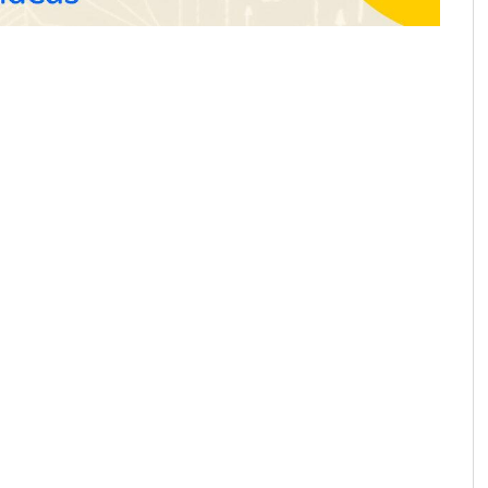
las carreteras, según
perfumería nicho
fety