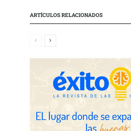
ARTÍCULOS RELACIONADOS
Brisas del Estrecho abastece a la
hostelería de Sevilla conectando
lonjas con establecimientos
COSITAL valo
nuevo modelo
para reforzar
de los ayunt
Millones de 
verano reabre