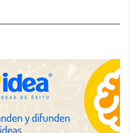
ra positivamente el
Última llamada: los destinos con
 de colaboración
las mayores caídas de precios para
 la capacidad técnica
este agosto, según KAYAK
amientos
desplazamientos en
Perfumería Laura incorpora
n el debate sobre la
Nasomatto a su selección de