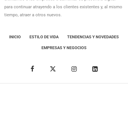
para continuar atrayendo a los clientes existentes y, al mismo
tiempo, atraer a otros nuevos.
INICIO
ESTILO DE VIDA
TENDENCIAS Y NOVEDADES
EMPRESAS Y NEGOCIOS
Éxito Idea
Aviso
legal
Política de Privacidad
Política de Cookies
Condiciones de uso