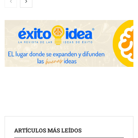
eclipse solar del 12 de agosto
Zoomex mejora su Strategy Center con herramientas
avanzadas para trading estratégico
COMPALISS de LYSOTRIC: cuando un solo producto multiplica
las posibilidades del salón profesional
Fundación Mapfre y CISE lanzan el concurso ‘Talento Sénior’
para impulsar ideas innovadoras creadas por y para mayores
de 50 años
ARTÍCULOS MÁS LEÍDOS