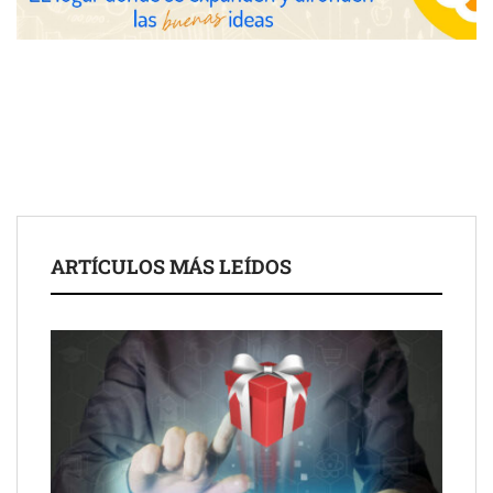
Toro Tapas inaugura su Raw Bar: una experiencia desde
mediodía hasta el anochecer con cocina abierta
El nuevo mapa de zonas tensionadas abre nuevos frentes
legales para propietarios e inquilinos en Cataluña
La luz roja, el nuevo aftersun, actúa en la recuperación de la piel
ARTÍCULOS MÁS LEÍDOS
después del sol
Eulalia Roig lanza ‘The Journal’, una revista digital mensual de
entrevistas y fotografía editorial