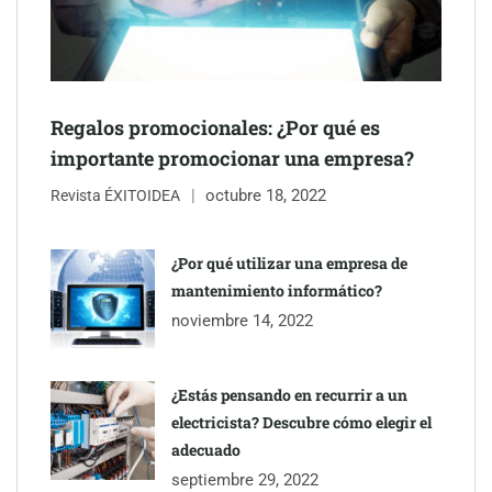
Regalos promocionales: ¿Por qué es
importante promocionar una empresa?
octubre 18, 2022
Revista ÉXITOIDEA
UrbanPay lanza en 19 mercados europeos su solución de pagos
inmobiliarios: hasta 82% de ahorro por cobro
¿Por qué utilizar una empresa de
mantenimiento informático?
Gestoría Online reduce a unas horas el alta de autónomo
noviembre 14, 2022
¿Estás pensando en recurrir a un
electricista? Descubre cómo elegir el
adecuado
septiembre 29, 2022