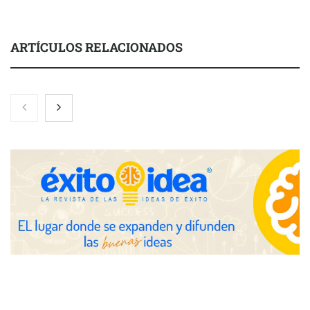
ARTÍCULOS RELACIONADOS
Nicols presenta seis modelos de anillos de compromiso para el
eclipse solar del 12 de agosto
Zoomex mejora su Strategy Center con herramientas
avanzadas para trading estratégico
COMPALISS de LYSOTRIC: cuando un solo producto multiplica
las posibilidades del salón profesional
Fundación Mapfre y CISE lanzan el concurso ‘Talento Sénior’
para impulsar ideas innovadoras creadas por y para mayores
de 50 años