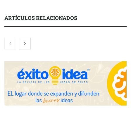
ARTÍCULOS RELACIONADOS
Nicols presenta seis modelos de anillos de compromiso para el
eclipse solar del 12 de agosto
Zoomex mejora su Strategy Center con herramientas
avanzadas para trading estratégico
COMPALISS de LYSOTRIC: cuando un solo producto multiplica
las posibilidades del salón profesional
Fundación Mapfre y CISE lanzan el concurso ‘Talento Sénior’
para impulsar ideas innovadoras creadas por y para mayores
de 50 años