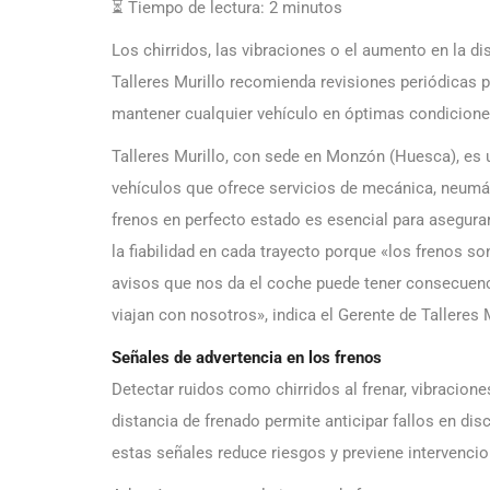
⏳ Tiempo de lectura:
2
minutos
Los chirridos, las vibraciones o el aumento en la di
Talleres Murillo recomienda revisiones periódicas pa
mantener cualquier vehículo en óptimas condicion
Talleres Murillo, con sede en Monzón (Huesca), es u
vehículos que ofrece servicios de mecánica, neum
frenos en perfecto estado es esencial para asegurar 
la fiabilidad en cada trayecto porque «los frenos s
avisos que nos da el coche puede tener consecuenc
viajan con nosotros», indica el Gerente de Talleres M
Señales de advertencia en los frenos
Detectar ruidos como chirridos al frenar, vibracion
distancia de frenado permite anticipar fallos en disc
estas señales reduce riesgos y previene intervenci