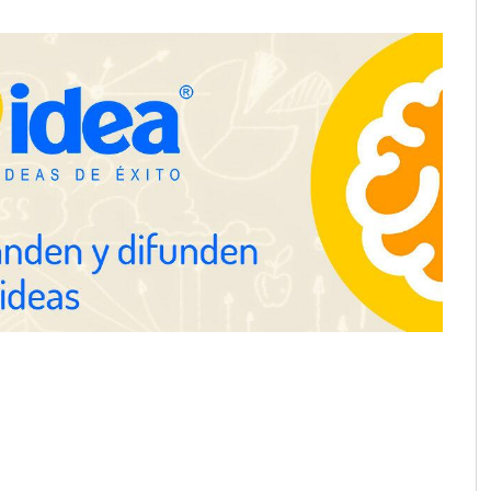
tégico
posibilidades del salón profesional
NOVA: innovación y diseño que
transforman espacios de la mano
de Tormo Franquicias
ejora su rentabilidad
 semestre de 2026