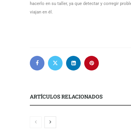
hacerlo en su taller, ya que detectar y corregir pr
viajan en él.
ARTÍCULOS RELACIONADOS
Nicols presenta seis modelos de
Zoomex mejor
anillos de compromiso para el
con herrami