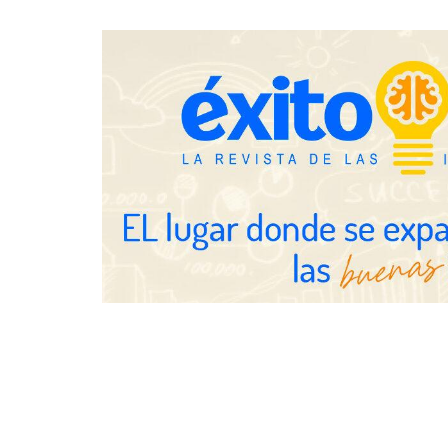
eclipse solar del 12 de agosto
trading estra
Fundación Mapfre y CISE lanzan
el concurso ‘Talento Sénior’ para
impulsar ideas innovadoras
creadas por y para mayores de 50
años
Schaeffler m
en el primer