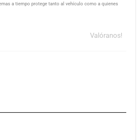
oblemas a tiempo protege tanto al vehículo como a quienes
Valóranos!
a su Strategy Center
COMPALISS de LYSOTRIC: cuando
entas avanzadas para
un solo producto multiplica las