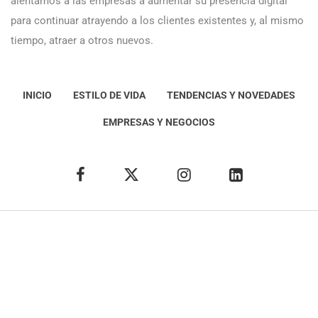
alentamos a las empresas a aumentar su presencia digital
para continuar atrayendo a los clientes existentes y, al mismo
tiempo, atraer a otros nuevos.
INICIO
ESTILO DE VIDA
TENDENCIAS Y NOVEDADES
EMPRESAS Y NEGOCIOS
Éxito Idea
Aviso
legal
Política de Privacidad
Política de Cookies
Condiciones de uso