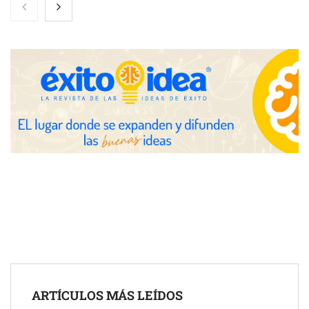
Nicols presenta seis modelos de anillos de compromiso para el
eclipse solar del 12 de agosto
Zoomex mejora su Strategy Center con herramientas
avanzadas para trading estratégico
COMPALISS de LYSOTRIC: cuando un solo producto multiplica
las posibilidades del salón profesional
Fundación Mapfre y CISE lanzan el concurso ‘Talento Sénior’
para impulsar ideas innovadoras creadas por y para mayores
de 50 años
ARTÍCULOS MÁS LEÍDOS