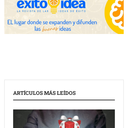
eclipse solar del 12 de agosto
Zoomex mejora su Strategy Center con herramientas
avanzadas para trading estratégico
COMPALISS de LYSOTRIC: cuando un solo producto multiplica
las posibilidades del salón profesional
Fundación Mapfre y CISE lanzan el concurso ‘Talento Sénior’
para impulsar ideas innovadoras creadas por y para mayores
de 50 años
ARTÍCULOS MÁS LEÍDOS