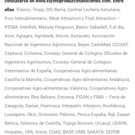
consultarse en
www.siyonoproduzcotunocomes.com
. Entre
ellas
: Elanco, Trops, SIG Iberia, Central Lechera Asturiana,
Foro Interalimentario, Meat Attraction y Fruit Atrraction –
IFEMA, Interfish, Massey Ferguson, Banco Sabadell, 5 al día,
Acor, Agragex, Agrobank, Anove, Aseacam, Asociación
Nacional de Ingenieros Agrónomos, Bayer, CarniMad, CCUIAF,
Cepesca, Colvema, Consejo General de Colegios Oficiales de
Ingenieros Agrónomos, Consejo General de Colegios
Veterinarios de España, Cooperativas Agro-alimentarias
Castilla la Mancha, Cooperativas Agro-alimentarias Andalucía,
Cooperativas Agro-alimentarias Valencia, Cooperatives Agro-
alimentàries Illes Balears, Emcesa, FIGAN y FIMA – Feria de
Zaragoza, Garlan, Huercasa, Interpalm, Interporc, Konfekoop,
Luxeapers, Okin, Octaviano Palomo, Pesca España, Rijk Zwaan
Ibérica, Selectos de Castilla, Topigs Norsvin, Urcacyl, UDAPA,
Hispatec, UPA, Anice, COAG, BASF, CMR, SAKATA, SEPOR