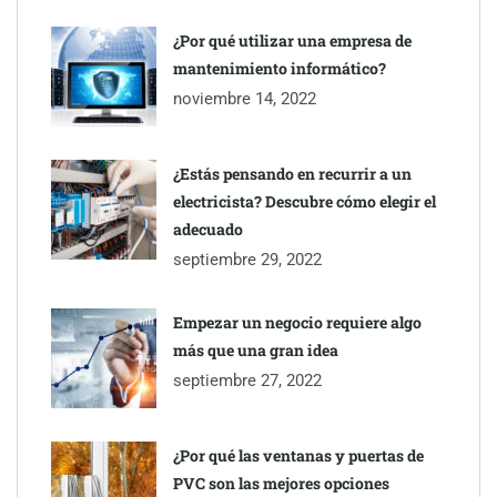
¿Por qué utilizar una empresa de
mantenimiento informático?
Eagle Waterproofing recomienda revisar la
noviembre 14, 2022
impermeabilización de las viviendas antes de las vacaciones
¿Estás pensando en recurrir a un
electricista? Descubre cómo elegir el
adecuado
septiembre 29, 2022
Empezar un negocio requiere algo
más que una gran idea
septiembre 27, 2022
¿Por qué las ventanas y puertas de
PVC son las mejores opciones